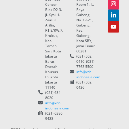
Center
Room 1, JL.
Blok D2-3.
Raya
Jl. Kyai H.
Gubeng,
Zainul
No. 19-21,
Arifin,
Gubeng,
RT.8/RW.7,
Kec.
Krukut,
Gubeng,
Kec.
Kota SBY,
Taman
Jawa Timur
Sari, Kota
60281
Jakarta
(031) 502
Barat,
0410, (031)
Daerah
7763 5500
Khusus
info@xdc-
Ibukota
indonesia.com
Jakarta
(031) 502
11140
0436
(021) 634
8020
info@xdc-
indonesia.com
(021) 6386
9428