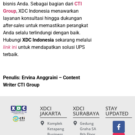
bisnis Anda. Sebagai bagian dari
CTI
Group
, XDC Indonesia menawarkan
layanan konsultasi hingga dukungan
after-sales
untuk memastikan perangkat
Anda selalu terlindungi dengan baik.
Hubungi
XDC Indonesia
sekarang melalui
link
ini
untuk mendapatkan solusi UPS
terbaik.
Penulis: Ervina Anggraini – Content
Writer CTI Group
XDCI
XDCI
STAY
JAKARTA
SURABAYA
UPDATED
Komplek
Gedung
Ketapang
Graha SA
Business
8th Floor