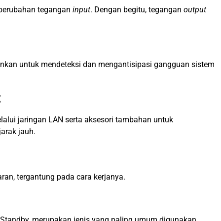
a perubahan tegangan
input
. Dengan begitu, tegangan
output
inkan untuk mendeteksi dan mengantisipasi gangguan sistem
t
elalui jaringan LAN serta aksesori tambahan untuk
arak jauh.
an, tergantung pada cara kerjanya.
S Standby, merupakan jenis yang paling umum digunakan,