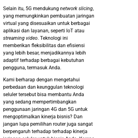
Selain
itu
, 5G
mendukung
network slicing
,
yang
memungkinkan
pembuatan
jaringan
virtual yang
disesuaikan
untuk
berbagai
aplikasi
dan
layanan
,
seperti
IoT
atau
streaming video
.
Teknologi
ini
memberikan
fleksibilitas
dan
efisiensi
yang
lebih
besar
,
menjadikannya
lebih
adaptif
terhadap
berbagai
kebutuhan
pengguna
,
termasuk
Anda
.
Kami
berharap
dengan
mengetahui
perbedaan
dan
keunggulan
teknologi
seluler
tersebut
bisa
membantu
Anda
yang
sedang
mempertimbangkan
penggunaan
jaringan
4G dan 5G
u
ntuk
mengoptimalkan
kinerja
bisnis
?
Dan
jangan
lupa
pemilihan
r
outer
juga
sangat
berpengaru
h
terhadap
terhadap
kinerja