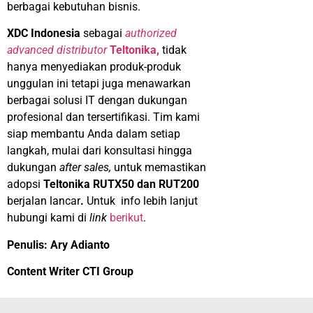
berbagai
kebutuhan
bisnis
.
XDC Indonesia
sebagai
authorized
advanced distributor
Teltonika
,
tidak
hanya
menyediakan
produk-produk
unggulan
ini
tetapi
juga
menawarkan
berbagai
solusi
IT
dengan
dukungan
profesional
dan
tersertifikasi
.
Tim kami
siap
membantu
Anda
dalam
setiap
langkah
,
mulai
dari
konsultasi
hingga
dukungan
after sales
,
untuk
memastikan
adopsi
Teltonika
RUTX50 dan RUT200
berjalan
lancar
.
Untuk
info
lebih
lanjut
hubungi
kami di
link
berikut
.
Penulis: Ary Adianto
Content
Writer CTI Group