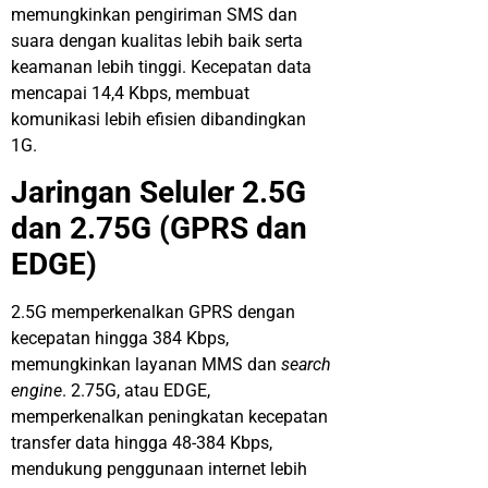
memungkinkan
pengiriman
SMS dan
suara
dengan
kualitas
lebih
baik
serta
keamanan
lebih
tinggi
.
Kecepatan
data
mencapai
14,4 Kbps,
membuat
komunikasi
lebih
efisien
dibandingkan
1G.
Jaringan
Seluler
2.5G
dan 2.75G (GPRS dan
EDGE)
2.5G
memperkenalkan
GPRS
dengan
kecepatan
hingga
384 Kbps,
memungkinkan
layanan
MMS dan
search
engine
. 2.75G,
atau
EDGE,
memperkenalkan
peningkatan
kecepatan
transfer data
hingga
48-384 Kbps,
mendukung
penggunaan
internet
lebih