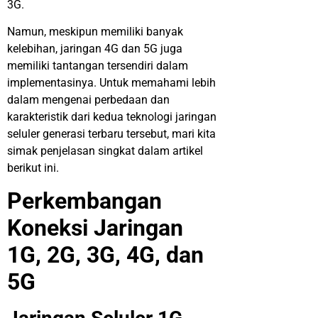
3G.
Namun, meskipun memiliki banyak
kelebihan, jaringan 4G dan 5G juga
memiliki tantangan tersendiri dalam
implementasinya. Untuk memahami lebih
dalam mengenai perbedaan dan
karakteristik dari kedua teknologi
j
aringan
seluler generasi terbaru tersebut, mari kita
simak penjelasan singkat dalam artikel
berikut ini.
Perkembangan
Koneks
i
Jarin
g
an
1G,
2
G
, 3G, 4G,
dan
5
G