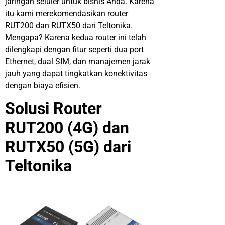
jaringan
seluler
untuk
bisnis
Anda. Karena
itu
kami
merekomendasikan
r
outer
RUT200
dan
RUTX50
dari
Teltonika
.
Mengapa
?
Karena
k
edua
router
ini
telah
dilengkapi
dengan
fitur
seperti
dua
port
Ethernet
,
dual
SIM, d
an
manajemen
jarak
jauh
yang
dapat
tingkatkan
konektivitas
dengan
biaya
efisien
.
Solusi
Router
RUT200 (4G) dan
RUTX50 (5G)
dar
i
Teltonika