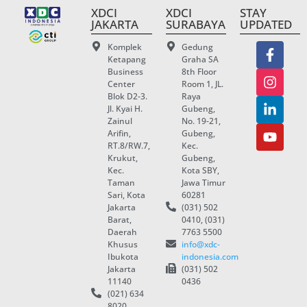
XDCI
XDCI
STAY
JAKARTA
SURABAYA
UPDATED
Komplek
Gedung
Ketapang
Graha SA
Business
8th Floor
Center
Room 1, JL.
Blok D2-3.
Raya
Jl. Kyai H.
Gubeng,
Zainul
No. 19-21,
Arifin,
Gubeng,
RT.8/RW.7,
Kec.
Krukut,
Gubeng,
Kec.
Kota SBY,
Taman
Jawa Timur
Sari, Kota
60281
Jakarta
(031) 502
Barat,
0410, (031)
Daerah
7763 5500
Khusus
info@xdc-
Ibukota
indonesia.com
Jakarta
(031) 502
11140
0436
(021) 634
8020