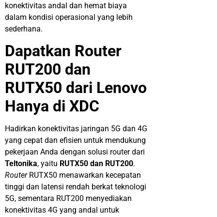
konektivitas
andal
dan
hemat
biaya
dalam
kondisi
operasional
yang
lebih
sederhana
.
Dapatkan
Router
RUT200 dan
RUTX50
dari
Lenovo
Hanya di XDC
Hadirkan
konektivitas
jaringan
5G dan 4G
yang
cepat
dan
efisien
untuk
mendukung
pekerjaan
Anda
dengan
solusi
router
dari
Teltonika
,
yaitu
RUTX50 dan RUT200
.
Router
RUTX50
menawarkan
kecepatan
tinggi
dan
latensi
rendah
berkat
teknologi
5G,
sementara
RUT200
menyediakan
konektivitas
4G yang
andal
untuk