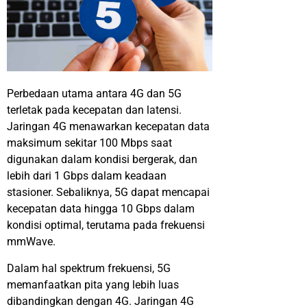
Perbedaan
utama
antara
4G dan 5G
terletak
pada
kecepatan
dan
latensi
.
Jaringan
4G
menawarkan
kecepatan
data
maksimum
sekitar
100 Mbps
saat
digunakan
dalam
kondisi
bergerak
, dan
lebih
dari
1 Gbps
dalam
keadaan
stasioner
.
Sebaliknya
, 5G
dapat
mencapai
kecepatan
data
hingga
10 Gbps
dalam
kondisi
optimal
,
terutama
pada
frekuensi
mmWave
.
Dalam
hal
spektrum
frekuensi
, 5G
memanfaatkan
pita yang
lebih
luas
dibandingkan
dengan
4G.
Jaringan
4G