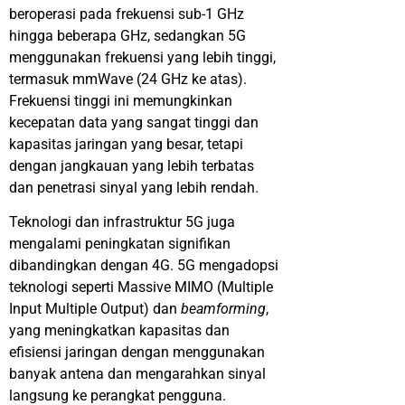
beroperasi
pada
frekuensi
sub-1 GHz
hingga
beberapa
GHz,
sedangkan
5G
menggunakan
frekuensi
yang
lebih
tinggi
,
termasuk
mmWave
(24 GHz
ke
atas
).
Frekuensi
tinggi
ini
memungkinkan
kecepatan
data yang sangat
tinggi
dan
kapasitas
jaringan
yang
besar
,
tetapi
dengan
jangkauan
yang
lebih
terbatas
dan
penetrasi
sinyal
yang
lebih
rendah
.
Teknologi
dan
infrastruktur
5G juga
mengalami
peningkatan
signifikan
dibandingkan
dengan
4G. 5G
mengadopsi
teknologi
seperti
Massive MIMO (Multiple
Input Multiple Output) dan
beamforming
,
yang
meningkatkan
kapasitas
dan
efisiensi
jaringan
dengan
menggunakan
banyak
antena
dan
mengarahkan
sinyal
langsung
ke
perangkat
pengguna
.