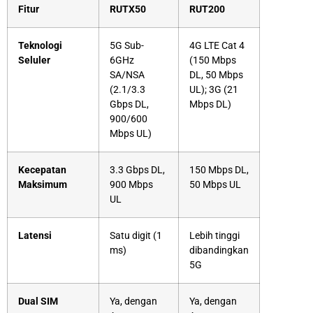
Fitur
RUTX50
RUT200
Teknologi
5G Sub-
4G LTE Cat 4
Seluler
6GHz
(150 Mbps
SA/NSA
DL, 50 Mbps
(2.1/3.3
UL); 3G (21
Gbps DL,
Mbps DL)
900/600
Mbps UL)
Kecepatan
3.3 Gbps DL,
150 Mbps DL,
Maksimum
900 Mbps
50 Mbps UL
UL
Latensi
Satu digit (1
Lebih
tinggi
ms
)
dibandingkan
5G
Dual SIM
Ya,
dengan
Ya,
dengan