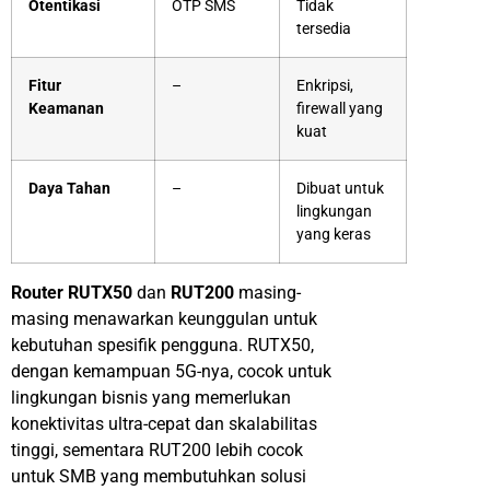
Otentikasi
OTP SMS
Tidak
tersedia
Fitur
–
Enkripsi
,
Keamanan
firewall
yang
kuat
Daya Tahan
–
Dibuat
untuk
lingkungan
yang
keras
Router RUTX50
dan
RUT200
masing-
masing
menawarkan
keunggulan
untuk
kebutuhan
spesifik
pengguna
. RUTX50,
dengan
kemampuan
5G-nya,
cocok
untuk
lingkungan
bisnis
yang
memerlukan
konektivitas
ultra-
cepat
dan
skalabilitas
tinggi
,
sementara
RUT200
lebih
cocok
untuk
SMB yang
membutuhkan
solusi