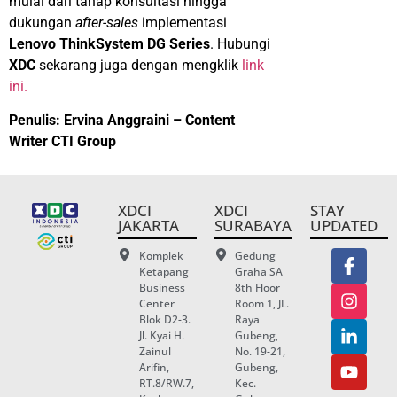
mulai dari tahap konsultasi hingga
dukungan
after-sales
implementasi
Lenovo ThinkSystem DG Series
. Hubungi
XDC
sekarang juga dengan mengklik
link
ini.
Penulis: Ervina Anggraini – Content
Writer CTI Group
XDCI
XDCI
STAY
JAKARTA
SURABAYA
UPDATED
Komplek
Gedung
Ketapang
Graha SA
Business
8th Floor
Center
Room 1, JL.
Blok D2-3.
Raya
Jl. Kyai H.
Gubeng,
Zainul
No. 19-21,
Arifin,
Gubeng,
RT.8/RW.7,
Kec.