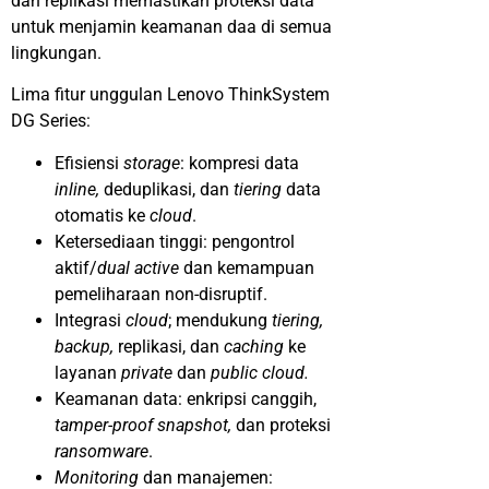
dan replikasi memastikan proteksi data
untuk menjamin keamanan daa di semua
lingkungan.
Lima fitur unggulan Lenovo ThinkSystem
DG Series:
Efisiensi
storage
: kompresi data
inline,
deduplikasi, dan
tiering
data
otomatis ke
cloud
.
Ketersediaan tinggi: pengontrol
aktif/
dual active
dan kemampuan
pemeliharaan non-disruptif.
Integrasi
cloud
; mendukung
tiering,
backup,
replikasi, dan
caching
ke
layanan
private
dan
public cloud.
Keamanan data: enkripsi canggih,
tamper-proof snapshot,
dan proteksi
ransomware
.
Monitoring
dan manajemen: