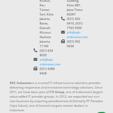
Krukut,
Gubeng,
Kec.
Kota SBY,
Taman
Jawa Timur
Sari, Kota
60281
Jakarta
(031) 502
Barat,
0410, (031)
Daerah
7763 5500
Khusus
info@xdc-
Ibukota
indonesia.com
Jakarta
(031) 502
11140
0436
(021) 634
8020
info@xdc-
indonesia.com
(021) 6386
9428
XDC Indonesia
is a trusted IT infrastructure solutions provider,
delivering responsive and innovative technology solutions. Since
2011, we have been part of
CTI Group
, one of Indonesia’s largest
value-added IT provider groups. In 2012, we expanded our run-
rate business by acquiring paradisestore.id (formerly PT Paradise
Cipta Solusi), one of Lenovo’s largest master dealers in
Indonesia.