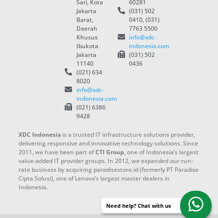
Sari, Kota
60281
Jakarta
(031) 502
Barat,
0410, (031)
Daerah
7763 5500
Khusus
info@xdc-
Ibukota
indonesia.com
Jakarta
(031) 502
11140
0436
(021) 634
8020
info@xdc-
indonesia.com
(021) 6386
9428
XDC Indonesia
is a trusted IT infrastructure solutions provider,
delivering responsive and innovative technology solutions. Since
2011, we have been part of
CTI Group
, one of Indonesia’s largest
value-added IT provider groups. In 2012, we expanded our run-
rate business by acquiring paradisestore.id (formerly PT Paradise
Cipta Solusi), one of Lenovo’s largest master dealers in
Indonesia.
Need help? Chat with us