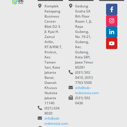
Komplek
Gedung
Ketapang
Graha SA
Business
8th Floor
Center
Room 1, JL.
Blok D2-3.
Raya
Jl. Kyai H.
Gubeng,
Zainul
No. 19-21,
Arifin,
Gubeng,
RT.8/RW.7,
Kec.
Krukut,
Gubeng,
Kec.
Kota SBY,
Taman
Jawa Timur
Sari, Kota
60281
Jakarta
(031) 502
Barat,
0410, (031)
Daerah
7763 5500
Khusus
info@xdc-
Ibukota
indonesia.com
Jakarta
(031) 502
11140
0436
(021) 634
8020
info@xdc-
indonesia.com