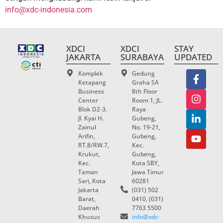
info@xdc-indonesia.com
XDCI
XDCI
STAY
JAKARTA
SURABAYA
UPDATED
Komplek
Gedung
Ketapang
Graha SA
Business
8th Floor
Center
Room 1, JL.
Blok D2-3.
Raya
Jl. Kyai H.
Gubeng,
Zainul
No. 19-21,
Arifin,
Gubeng,
RT.8/RW.7,
Kec.
Krukut,
Gubeng,
Kec.
Kota SBY,
Taman
Jawa Timur
Sari, Kota
60281
Jakarta
(031) 502
Barat,
0410, (031)
Daerah
7763 5500
Khusus
info@xdc-