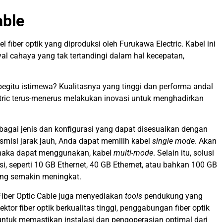
able
 fiber optik yang diproduksi oleh Furukawa Electric. Kabel ini
al cahaya yang tak tertandingi dalam hal kecepatan,
egitu istimewa? Kualitasnya yang tinggi dan performa andal
ectric terus-menerus melakukan inovasi untuk menghadirkan
bagai jenis dan konfigurasi yang dapat disesuaikan dengan
smisi jarak jauh, Anda dapat memilih kabel
single mode
. Akan
k maka dapat menggunakan
,
kabel
multi-mode
. Selain itu, solusi
i, seperti 10 GB Ethernet, 40 GB Ethernet, atau bahkan 100 GB
ang semakin meningkat.
iber Optic Cable
juga menyediakan
tools
pendukung yang
or fiber optik berkualitas tinggi, penggabungan fiber optik
untuk memastikan instalasi dan pengoperasian optimal dari