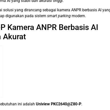
a AI yang stabil dan akurasi tinggi.
gai solusi yang dirancang sebagai kamera ANPR berbasis AI yan
iap digunakan pada sistem
smart parking
modern.
P Kamera ANPR Berbasis AI
n Akurat
kebutuhan ini adalah
Uniview PKC2640@Z80-P
.