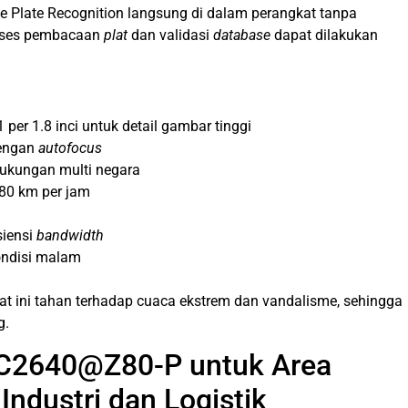
 Plate Recognition langsung di dalam perangkat tanpa
oses pembacaan
plat
dan validasi
database
dapat dilakukan
er 1.8 inci untuk detail gambar tinggi
engan
autofocus
 dukungan multi negara
 80 km per jam
siensi
bandwidth
ondisi malam
kat ini tahan terhadap cuaca ekstrem dan vandalisme, sehingga
g.
KC2640@Z80-P untuk Area
ndustri dan Logistik