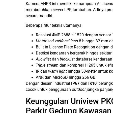
Kamera ANPR ini memiliki kemampuan AI License
membutuhkan
server
LPR tambahan. Artinya pr
secara mandiri.
Beberapa fitur teknis utamanya:
Resolusi 4MP 2688 × 1520 dengan sensor 1 p
Motorized varifocal lens
8 hingga 32 mm d
Built in License Plate Recognition dengan
Deteksi kendaraan bergerak hingga sekitar
Allowlist
dan
blocklist
database kendaraan
Triple stream
dan kompresi H.265 untuk efi
IR dan
warm light
hingga 50-meter untuk k
ANR dan MicroSD hingga 256 GB
Dengan desain industrial
IP67
dan
IK10
, perang
cocok untuk penggunaan
outdoor
jangka panjan
Keunggulan Uniview P
Parkir Gedung Kawasan I