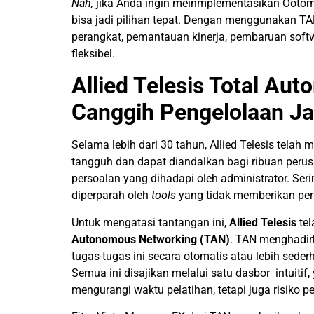
Nah,
jika Anda ingin meinmplementasikan
O
otom
bisa jadi pilihan tepat. Dengan menggunakan T
perangkat, pemantauan kinerja, pembaruan softwa
fleksibel.
Allied Telesis Total Au
Canggih Pengelolaan Ja
Selama lebih dari 30 tahun, Allied Telesis tela
tangguh dan dapat diandalkan bagi ribuan perus
persoalan yang dihadapi oleh administrator. Ser
diperparah oleh
tools
yang tidak memberikan per
Untuk mengatasi tantangan ini,
Allied Telesis
tel
Autonomous Networking (TAN)
. TAN menghadir
tugas-tugas ini secara otomatis atau lebih sed
Semua ini disajikan melalui satu dasbor intuitif
mengurangi waktu pelatihan, tetapi juga risiko