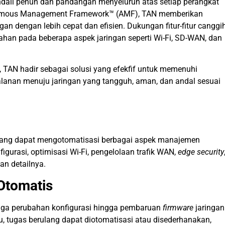
ndali penuh dan pandangan menyeluruh atas setiap perangkat
nomous Management Framework™ (AMF), TAN memberikan
n dengan lebih cepat dan efisien. Dukungan fitur-fitur canggi
an pada beberapa aspek jaringan seperti Wi-Fi, SD-WAN, dan
, TAN hadir sebagai solusi yang efekfif untuk memenuhi
alanan menuju jaringan yang tangguh, aman, dan andal sesuai
r yang dapat mengotomatisasi berbagai aspek manajemen
figurasi, optimisasi Wi-Fi, pengelolaan trafik WAN,
edge security
an detailnya.
Otomatis
ingga perubahan konfigurasi hingga pembaruan
firmware
jaringan
tu, tugas berulang dapat diotomatisasi atau disederhanakan,