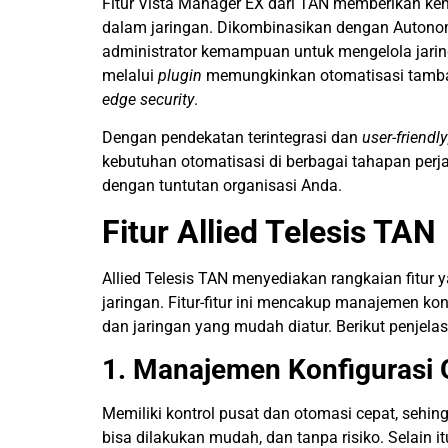
Fitur Vista Manager EX dari TAN memberikan ke
dalam jaringan. Dikombinasikan dengan Auto
administrator kemampuan untuk mengelola jaringa
melalui
plugin
memungkinkan otomatisasi tambah
edge security
.
Dengan pendekatan terintegrasi dan
user-friendly
kebutuhan otomatisasi di berbagai tahapan perj
dengan tuntutan organisasi Anda.
Fitur Allied Telesis TAN
Allied Telesis TAN menyediakan rangkaian fitu
jaringan. Fitur-fitur ini mencakup manajemen kon
dan jaringan yang mudah diatur. Berikut penjelas
1. Manajemen Konfigurasi 
Memiliki kontrol pusat dan otomasi cepat, seh
bisa dilakukan mudah, dan tanpa risiko. Selain i