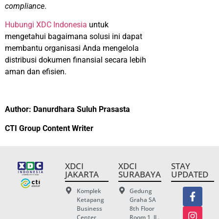
compliance
.
Hubungi XDC Indonesia
untuk
mengetahui bagaimana solusi ini dapat
membantu organisasi Anda mengelola
distribusi dokumen finansial secara lebih
aman dan efisien.
Author: Danurdhara Suluh Prasasta
CTI Group Content Writer
XDCI
XDCI
STAY
JAKARTA
SURABAYA
UPDATED
Komplek
Gedung
Ketapang
Graha SA
Business
8th Floor
Center
Room 1, JL.