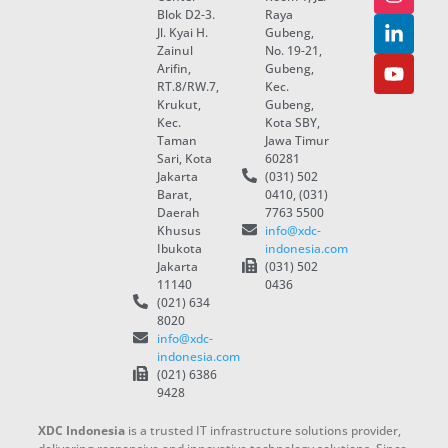
Blok D2-3.
Raya
Jl. Kyai H.
Gubeng,
Zainul
No. 19-21,
Arifin,
Gubeng,
RT.8/RW.7,
Kec.
Krukut,
Gubeng,
Kec.
Kota SBY,
Taman
Jawa Timur
Sari, Kota
60281
Jakarta
(031) 502
Barat,
0410, (031)
Daerah
7763 5500
Khusus
info@xdc-
Ibukota
indonesia.com
Jakarta
(031) 502
11140
0436
(021) 634
8020
info@xdc-
indonesia.com
(021) 6386
9428
XDC Indonesia
is a trusted IT infrastructure solutions provider,