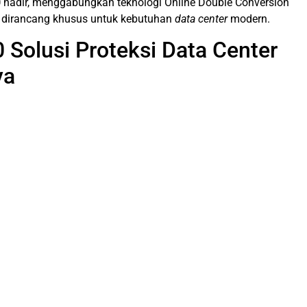
0
hadir, menggabungkan teknologi Online Double Conversion
ang dirancang khusus untuk kebutuhan
data center
modern.
Solusi Proteksi Data Center
ya