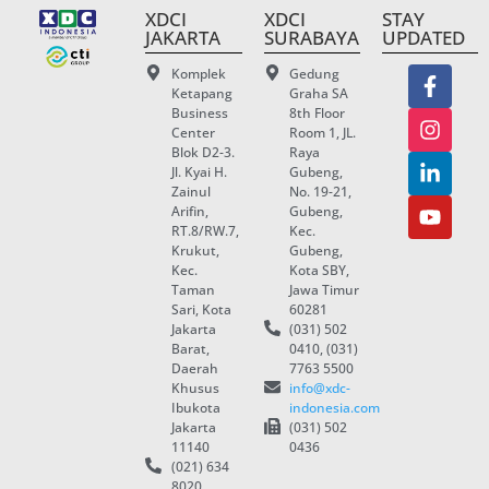
XDCI
XDCI
STAY
JAKARTA
SURABAYA
UPDATED
Komplek
Gedung
Ketapang
Graha SA
Business
8th Floor
Center
Room 1, JL.
Blok D2-3.
Raya
Jl. Kyai H.
Gubeng,
Zainul
No. 19-21,
Arifin,
Gubeng,
RT.8/RW.7,
Kec.
Krukut,
Gubeng,
Kec.
Kota SBY,
Taman
Jawa Timur
Sari, Kota
60281
Jakarta
(031) 502
Barat,
0410, (031)
Daerah
7763 5500
Khusus
info@xdc-
Ibukota
indonesia.com
Jakarta
(031) 502
11140
0436
(021) 634
8020