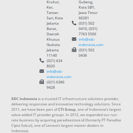
Krukut,
Gubeng,
Kec.
Kota SBY,
Taman
Jawa Timur
Sari, Kota
60281
Jakarta
(031) 502
Barat,
0410, (031)
Daerah
7763 5500
Khusus
info@xdc-
Ibukota
indonesia.com
Jakarta
(031) 502
11140
0436
(021) 634
8020
info@xdc-
indonesia.com
(021) 6386
9428
XDC Indonesia
is a trusted IT infrastructure solutions provider,
delivering responsive and innovative technology solutions. Since
2011, we have been part of
CTI Group
, one of Indonesia’s largest
value-added IT provider groups. In 2012, we expanded our run-
rate business by acquiring paradisestore.id (formerly PT Paradise
Cipta Solusi), one of Lenovo’s largest master dealers in
Indonesia.