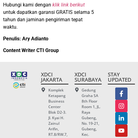
Hubungi kami dengan
klik link berikut
untuk dapatkan garansi GRATIS selama 5
tahun dan jaminan pengiriman tepat
waktu.
Penulis: Ary Adianto
Content Writer CTI Group
XDCI
XDCI
STAY
JAKARTA
SURABAYA
UPDATED
Komplek
Gedung
Ketapang
Graha SA
Business
8th Floor
Center
Room 1, JL.
Blok D2-3.
Raya
Jl. Kyai H.
Gubeng,
Zainul
No. 19-21,
Arifin,
Gubeng,
RT.8/RW.7,
Kec.