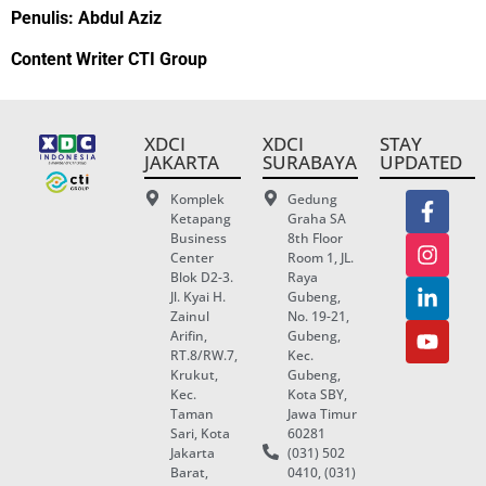
Penulis: Abdul Aziz
Content Writer CTI Group
XDCI
XDCI
STAY
JAKARTA
SURABAYA
UPDATED
Komplek
Gedung
Ketapang
Graha SA
Business
8th Floor
Center
Room 1, JL.
Blok D2-3.
Raya
Jl. Kyai H.
Gubeng,
Zainul
No. 19-21,
Arifin,
Gubeng,
RT.8/RW.7,
Kec.
Krukut,
Gubeng,
Kec.
Kota SBY,
Taman
Jawa Timur
Sari, Kota
60281
Jakarta
(031) 502
Barat,
0410, (031)