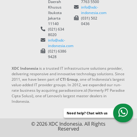
Daerah
7763 5500
Khusus
info@xdc-
Ibukota
indonesia.com
Jakarta
(031) 502
11140
0436
(021) 634
8020
info@xdc-
indonesia.com
(021) 6386
9428
XDC Indonesia
is a trusted IT infrastructure solutions provider,
delivering responsive and innovative technology solutions. Since
2011, we have been part of
CTI Group
, one of Indonesia’s largest
value-added IT provider groups. In 2012, we expanded our run-
rate business by acquiring paradisestore.id (formerly PT Paradise
Cipta Solusi), one of Lenovo’s largest master dealers in
Indonesia.
Need help? Chat with us
© 2026 XDC Indonesia. All Rights
Reserved